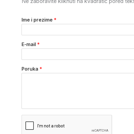
Ne zaboravite kliknuti na kvadratić pored te
Ime i prezime
*
E-mail
*
Poruka
*