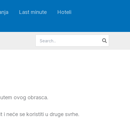
anja
Last minute
Hoteli
Search
for:
s putem ovog obrasca.
i neće se koristiti u druge svrhe.