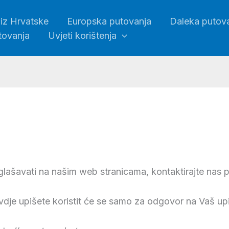
iz Hrvatske
Europska putovanja
Daleka putov
tovanja
Uvjeti korištenja
 oglašavati na našim web stranicama, kontaktirajte na
dje upišete koristit će se samo za odgovor na Vaš upit 